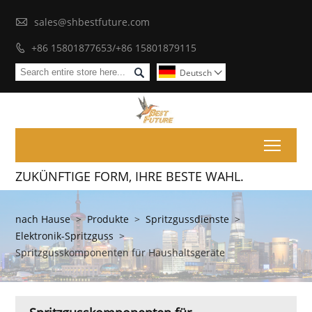

sales@shbestfuture.com
+86 15801877653/+86 15801879115


Deutsch

Toggl
ZUKÜNFTIGE FORM, IHRE BESTE WAHL.
nach Hause
>
Produkte
>
Spritzgussdienste
>
Elektronik-Spritzguss
>
Spritzgusskomponenten für Haushaltsgeräte