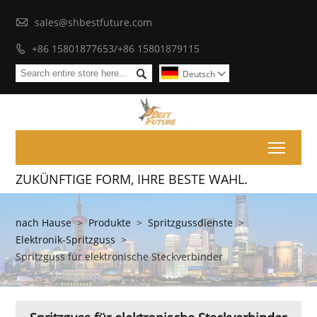

sales@shbestfuture.com
+86 15801877653/+86 15801879115


Deutsch

Toggl
ZUKÜNFTIGE FORM, IHRE BESTE WAHL.
nach Hause
>
Produkte
>
Spritzgussdienste
>
Elektronik-Spritzguss
>
Spritzguss für elektronische Steckverbinder