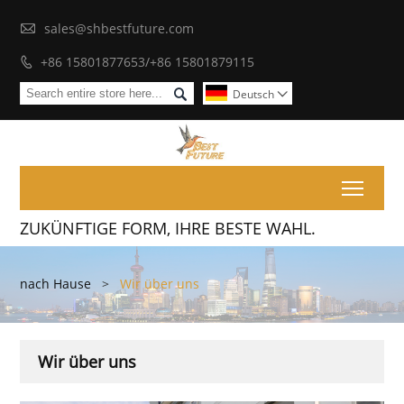

sales@shbestfuture.com
+86 15801877653/+86 15801879115


Deutsch

Toggl
ZUKÜNFTIGE FORM, IHRE BESTE WAHL.
nach Hause
>
Wir über uns
Wir über uns