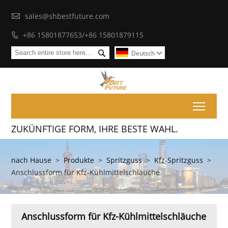

sales@shbestfuture.com
+86 15801877653/+86 15801879115


Deutsch

Toggl
ZUKÜNFTIGE FORM, IHRE BESTE WAHL.
nach Hause
>
Produkte
>
Spritzguss
>
Kfz-Spritzguss
>
Anschlussform für Kfz-Kühlmittelschläuche
Anschlussform für Kfz-Kühlmittelschläuche