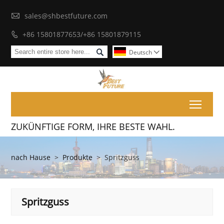

sales@shbestfuture.com
+86 15801877653/+86 15801879115


Deutsch

Toggl
ZUKÜNFTIGE FORM, IHRE BESTE WAHL.
nach Hause
>
Produkte
>
Spritzguss
Spritzguss