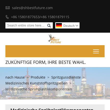

sales@shbestfuture.com
+86 15801877653/+86 15801879115


Deutsch

Toggl
ZUKÜNFTIGE FORM, IHRE BESTE WAHL.
nach Hause
>
Produkte
>
Spritzgussdienste
>
Medizinisches Kunststoffspritzgießen
>
Medizinische Sprühplastikkomponenten