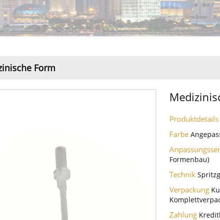
zinische Form
Medizinis
Produktdetail
Farbe
Angepas
Anpassungsse
Formenbau)
Technik
Spritz
Verpackung
Ku
Komplettverpa
Zahlung
Kredit