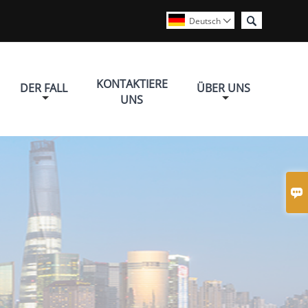

Deutsch

KONTAKTIERE
DER FALL
ÜBER UNS
UNS
