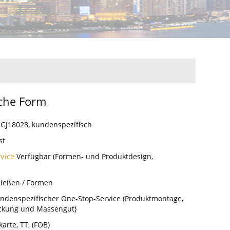
che Form
s
GJ18028, kundenspezifisch
st
rvice
Verfügbar (Formen- und Produktdesign,
gießen / Formen
ndenspezifischer One-Stop-Service (Produktmontage,
ckung und Massengut)
karte, TT, (FOB)