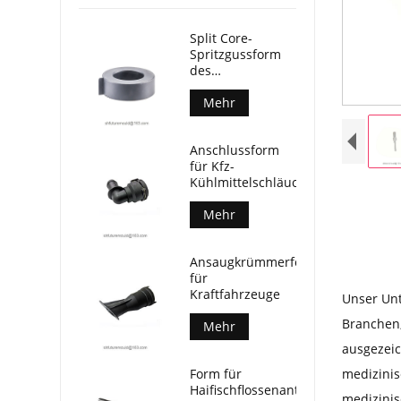
Split Core-
Spritzgussform
des
Stromwandlers
Mehr
Anschlussform
für Kfz-
Kühlmittelschläuche
Mehr
Ansaugkrümmerform
für
Kraftfahrzeuge
Unser Unt
Branchen,
Mehr
ausgezeic
medizinis
Form für
Haifischflossenantennen
medizini