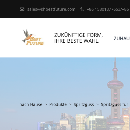

sales@shbestfuture.com
+86 15801877653/+86

ZUKÜNFTIGE FORM,
ZUHAU
IHRE BESTE WAHL.
nach Hause
>
Produkte
>
Spritzguss
>
Spritzguss fü