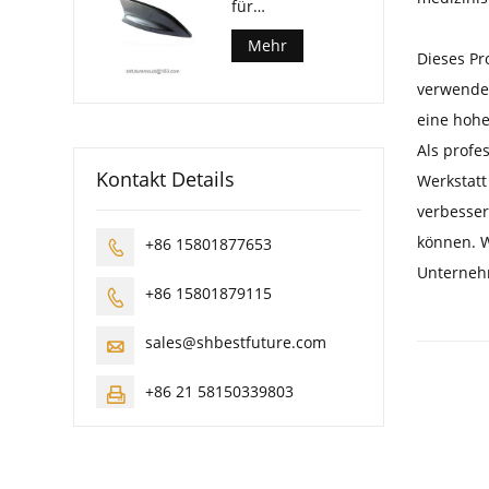
für
Kraftfahrzeuge
Mehr
Dieses Pr
verwendet
eine hohe
Als profe
Kontakt Details
Werkstatt
verbesser
können. W
+86 15801877653

Unterneh
+86 15801879115

sales@shbestfuture.com

+86 21 58150339803
