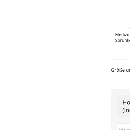
Medizi
Sprühk
Größe u
Ho
(i