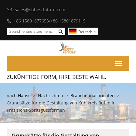

sales@shbestfuture.com
+86 15801877653/+86 15801879115


Deutsch

Toggl
ZUKÜNFTIGE FORM, IHRE BESTE WAHL.
nach Hause
>
Nachrichten
>
Branchennachrichten
>
Grundsätze für die Gestaltung von Kühlkreisläufen in
Präzisions-Spritzgussformen
Grundsätze für die Gestaltung von