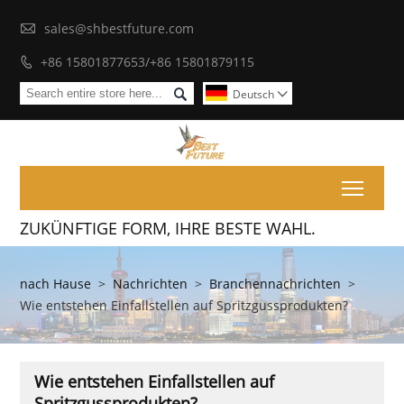

sales@shbestfuture.com
+86 15801877653/+86 15801879115


Deutsch

Toggl
ZUKÜNFTIGE FORM, IHRE BESTE WAHL.
nach Hause
>
Nachrichten
>
Branchennachrichten
>
Wie entstehen Einfallstellen auf Spritzgussprodukten?
Wie entstehen Einfallstellen auf
Spritzgussprodukten?