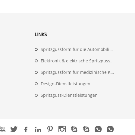
LINKS
Spritzgussform für die Automobilindustrie
Elektronik & elektrische Spritzgussform
Spritzgussform für medizinische Komponenten
Design-Dienstleistungen
Spritzguss-Dienstleistungen









