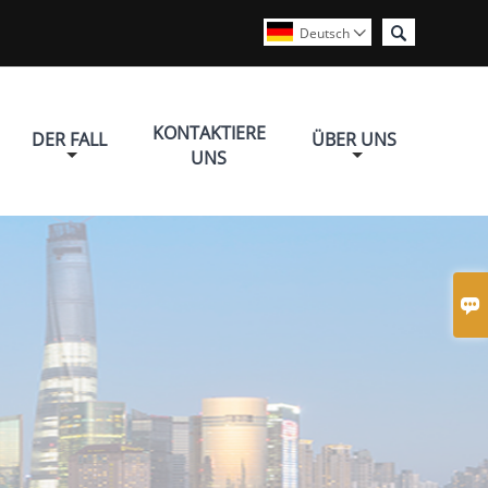

Deutsch

KONTAKTIERE
DER FALL
ÜBER UNS
UNS
