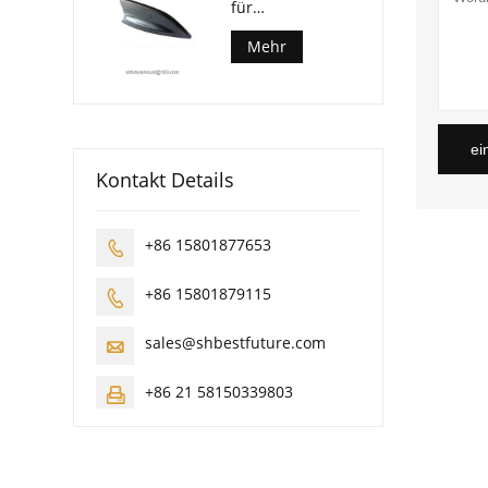
für
Kraftfahrzeuge
Mehr
ei
Kontakt Details
+86 15801877653

+86 15801879115

sales@shbestfuture.com

+86 21 58150339803
