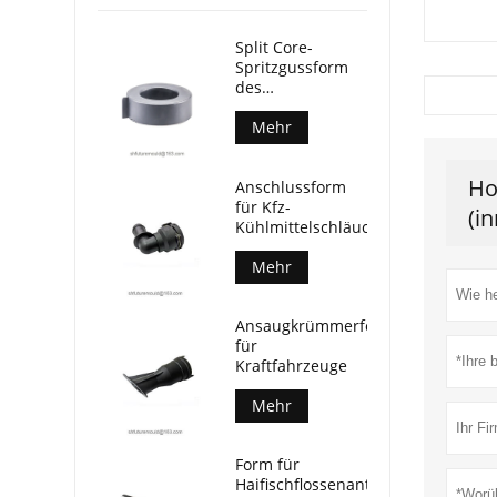
Split Core-
Spritzgussform
des
Stromwandlers
Mehr
Ho
Anschlussform
für Kfz-
(i
Kühlmittelschläuche
Mehr
Ansaugkrümmerform
für
Kraftfahrzeuge
Mehr
Form für
Haifischflossenantennen