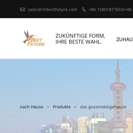

sales@shbestfuture.com
+86 15801877653/+86

ZUKÜNFTIGE FORM,
ZUHAU
IHRE BESTE WAHL.
nach Hause
>
Produkte
>
das gussmotorgehäuse