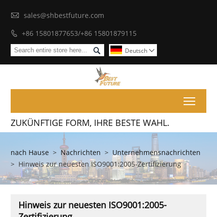

sales@shbestfuture.com
+86 15801877653/+86 15801879115


Deutsch

Toggl
ZUKÜNFTIGE FORM, IHRE BESTE WAHL.
nach Hause
>
Nachrichten
>
Unternehmensnachrichten
>
Hinweis zur neuesten ISO9001:2005-Zertifizierung
Hinweis zur neuesten ISO9001:2005-
Zertifizierung