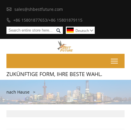

sales@shbestfuture.com
+86 15801877653/+86 15801879115


Deutsch

Toggl
ZUKÜNFTIGE FORM, IHRE BESTE WAHL.
nach Hause
>